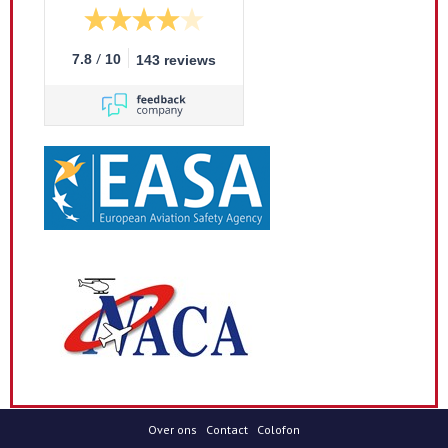
/
7.8
10
143 reviews
Over ons
Contact
Colofon