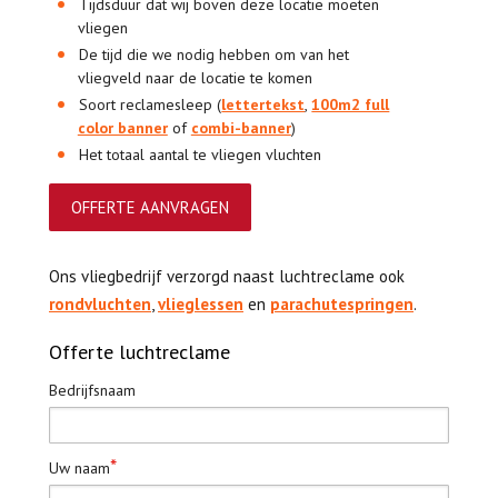
Tijdsduur dat wij boven deze locatie moeten
vliegen
De tijd die we nodig hebben om van het
vliegveld naar de locatie te komen
Soort
reclamesleep
(
lettertekst
,
100m2 full
color banner
of
combi-banner
)
Het totaal aantal te vliegen vluchten
OFFERTE AANVRAGEN
Ons vliegbedrijf verzorgd naast luchtreclame ook
rondvluchten
,
vlieglessen
en
parachutespringen
.
Offerte luchtreclame
Bedrijfsnaam
*
Uw naam