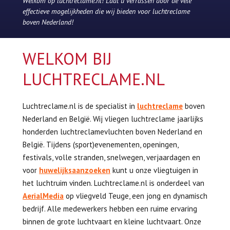
Welkom op luchtreclame.nl! Laat u verrassen door de vele
effectieve mogelijkheden die wij bieden voor luchtreclame
boven Nederland!
WELKOM BIJ
LUCHTRECLAME.NL
Luchtreclame.nl is de specialist in
luchtreclame
boven
Nederland en België. Wij vliegen luchtreclame jaarlijks
honderden luchtreclamevluchten boven Nederland en
België. Tijdens
(sport)evenementen, openingen,
festivals, volle stranden, snelwegen, verjaardagen en
voor
huwelijksaanzoeken
kunt u onze vliegtuigen in
het luchtruim vinden. Luchtreclame.nl is onderdeel van
AerialMedia
op vliegveld Teuge, een jong en dynamisch
bedrijf. Alle medewerkers hebben een ruime ervaring
binnen de grote luchtvaart en kleine luchtvaart. Onze