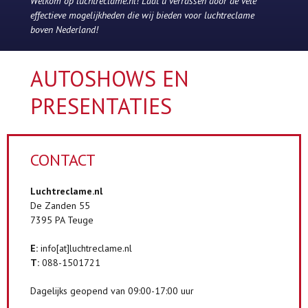
Welkom op luchtreclame.nl! Laat u verrassen door de vele
effectieve mogelijkheden die wij bieden voor luchtreclame
boven Nederland!
AUTOSHOWS EN
PRESENTATIES
CONTACT
Luchtreclame.nl
De Zanden 55
7395 PA Teuge
E:
info[at]luchtreclame.nl
T:
088-1501721
Dagelijks geopend van 09:00-17:00 uur